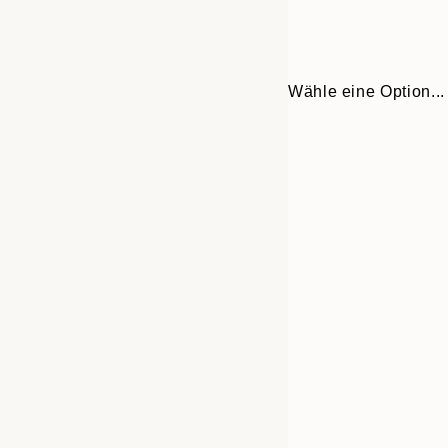
Wähle eine Option...
Frame
30x40 cm
options