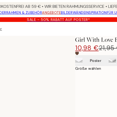
KOSTENFREI AB 59 € • WIR BIETEN RAHMUNGSSERVICE • LIE
DER
RAHMEN & ZUBEHÖR
ANGEBOTE
BILDERWÄNDE
INSPIRATION
FÜR 
SALE - 50% RABATT AUF POSTER*
er
Girl With Love B
10,98 €
21,95
Poster
Größe wählen