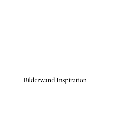
50%*
Giraffe Sitting on the Toile
Ab 7,50 €
15 €
Bilderwand Inspiration