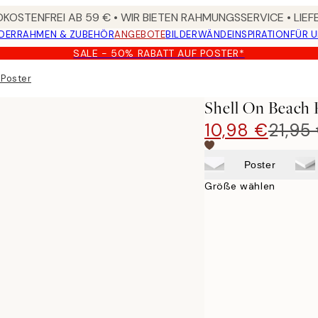
KOSTENFREI AB 59 € • WIR BIETEN RAHMUNGSSERVICE • LIE
DER
RAHMEN & ZUBEHÖR
ANGEBOTE
BILDERWÄNDE
INSPIRATION
FÜR 
SALE - 50% RABATT AUF POSTER*
 Poster
Shell On Beach 
10,98 €
21,95
Poster
Größe wählen