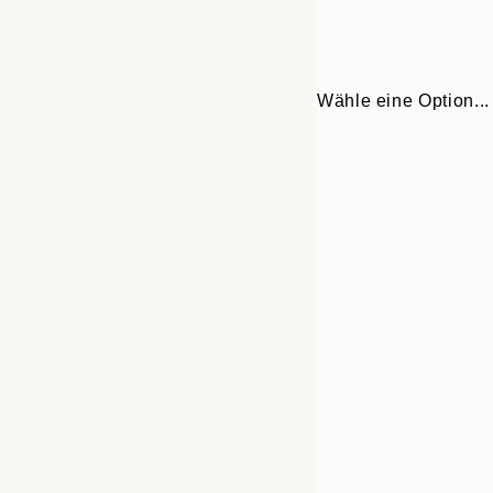
Wähle eine Option...
Frame
30x40 cm
options
50x70 cm