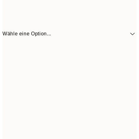
Wähle eine Option...
30x40 cm
24,4