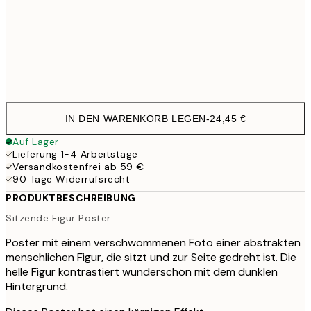
50x70 cm
41,9
Frame
options
IN DEN WARENKORB LEGEN
-
24,45 €
Auf Lager
Lieferung 1-4 Arbeitstage
Versandkostenfrei ab 59 €
90 Tage Widerrufsrecht
PRODUKTBESCHREIBUNG
Sitzende Figur Poster
Poster mit einem verschwommenen Foto einer abstrakten
menschlichen Figur, die sitzt und zur Seite gedreht ist. Die
helle Figur kontrastiert wunderschön mit dem dunklen
Hintergrund.