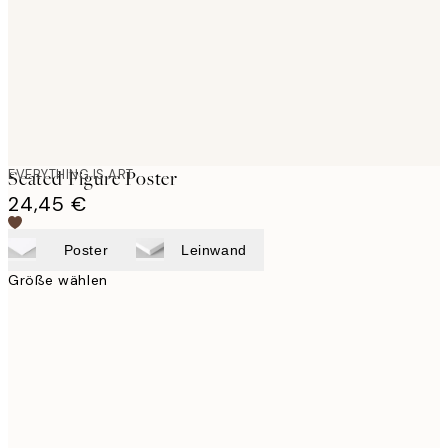
images
EVERYTHING IS ART
Seated Figure Poster
24,45 €
Poster
Leinwand
Größe wählen