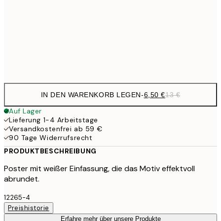
21,
17,9
50x70 cm
35,
Frame
options
IN DEN WARENKORB LEGEN
-
6,50 €
13 €
Auf Lager
Lieferung 1-4 Arbeitstage
Versandkostenfrei ab 59 €
90 Tage Widerrufsrecht
PRODUKTBESCHREIBUNG
Poster mit weißer Einfassung, die das Motiv effektvoll
abrundet.
12265-4
Preishistorie
Erfahre mehr über unsere Produkte