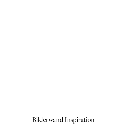
50%*
Be Kind Balloon Poster
Ab 6,50 €
13 €
Bilderwand Inspiration