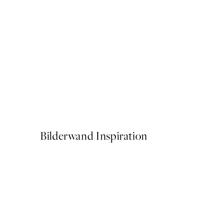
50%*
Soft Couple Poster
Ab 7,50 €
15 €
Bilderwand Inspiration