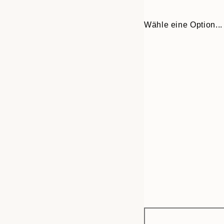
Wähle eine Option...
Frame
30x40 cm
options
50x70 cm