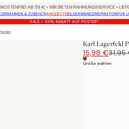
KOSTENFREI AB 59 € • WIR BIETEN RAHMUNGSSERVICE • LIE
DER
RAHMEN & ZUBEHÖR
ANGEBOTE
BILDERWÄNDE
INSPIRATION
FÜR 
SALE - 50% RABATT AUF POSTER*
Poster
Karl Lagerfeld P
15,98 €
31,95
Größe wählen