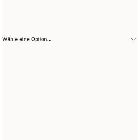
Wähle eine Option...
13x18 cm
7,