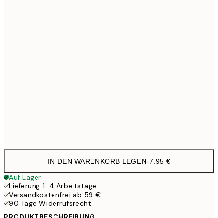
21x30 cm
1
30x40 cm
21,9
50x70 cm
35,9
70x100 cm
4
Frame
options
IN DEN WARENKORB LEGEN
-
7,95 €
Auf Lager
Lieferung 1-4 Arbeitstage
Versandkostenfrei ab 59 €
90 Tage Widerrufsrecht
PRODUKTBESCHREIBUNG