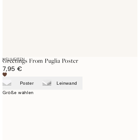
images
NEUHEITEN
Greetings From Puglia Poster
7,95 €
Poster
Leinwand
Größe wählen