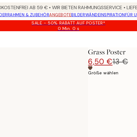
KOSTENFREI AB 59 € • WIR BIETEN RAHMUNGSSERVICE • LIE
DER
RAHMEN & ZUBEHÖR
ANGEBOTE
BILDERWÄNDE
INSPIRATION
FÜR 
SALE - 50% RABATT AUF POSTER*
0 Min.
0 s
Gültig
bis:
2026-
08-
Grass Poster
09
6,50 €
13 €
Größe wählen