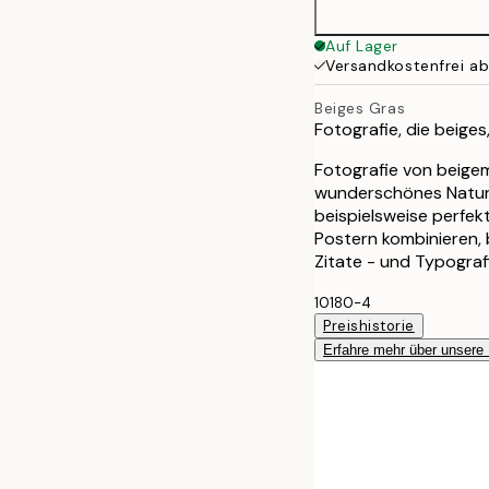
40x50 cm
Auf Lager
Versandkostenfrei a
Beiges Gras
Fotografie, die beige
Fotografie von beige
wunderschönes Naturbi
beispielsweise perfek
Postern kombinieren, 
Zitate - und Typograf
10180-4
Preishistorie
Erfahre mehr über unsere