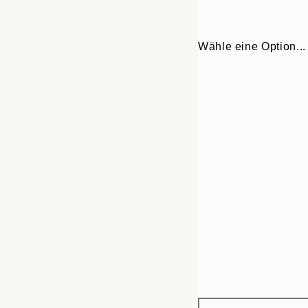
Wähle eine Option...
Frame
21x30 cm
options
30x40 cm