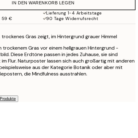
IN DEN WARENKORB LEGEN
13,73 €
27,45 €
Lieferung 1-4 Arbeitstage
b 59 €
90 Tage Widerrufsrecht
s, trockenes Gras zeigt, im Hintergrund grauer Himmel
m trockenem Gras vor einem hellgrauen Hintergrund -
ld. Diese Erdtöne passen in jedes Zuhause, sie sind
t im Flur. Naturposter lassen sich auch großartig mit anderen
beispielsweise aus der Kategorie Botanik oder aber mit
iepostern, die Mindfulness ausstrahlen.
 Produkte