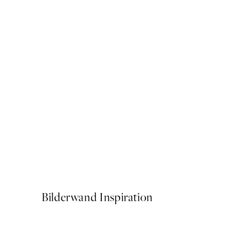
50%*
In the Reeds No2 Poster
Ab 6,50 €
13 €
Bilderwand Inspiration