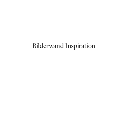
50%*
Cowgirl Nap Poster
Ab 10,98 €
21,95 €
Bilderwand Inspiration