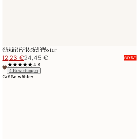
STUDIO COLLECTION
Country Road Poster
12,23 €
24,45 €
50%*
4.8
4
Bewertungen
Größe wählen