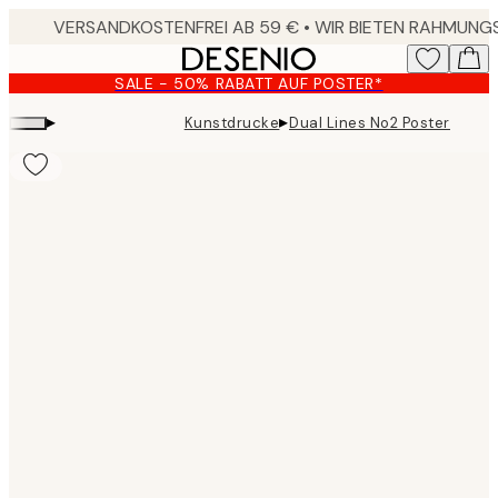
Skip
to
main
SALE - 50% RABATT AUF POSTER*
content.
▸
▸
Kunstdrucke
Dual Lines No2 Poster
Product
images