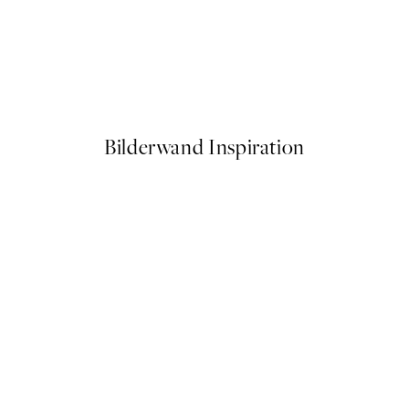
-70%
Outlet
Abstract Blues No2 Poster
Ab 6,58 €
24,45 €
Bilderwand Inspiration