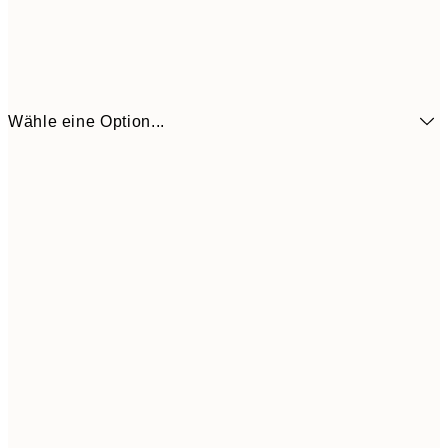
Wähle eine Option...
4,
21x30 cm