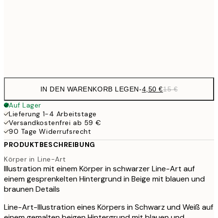
6,
30x40 cm
24,
Frame
options
IN DEN WARENKORB LEGEN
-
4,50 €
15 €
Auf Lager
Lieferung 1-4 Arbeitstage
Versandkostenfrei ab 59 €
90 Tage Widerrufsrecht
PRODUKTBESCHREIBUNG
Körper in Line-Art
Illustration mit einem Körper in schwarzer Line-Art auf
einem gesprenkelten Hintergrund in Beige mit blauen und
braunen Details
Line-Art-Illustration eines Körpers in Schwarz und Weiß auf
einem gemalten beigen Hintergrund mit blauen und