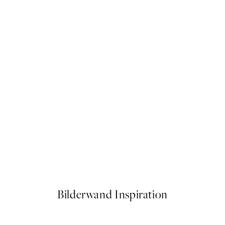
50%*
Rustic Botanicals Poster
Ab 7,50 €
15 €
Bilderwand Inspiration