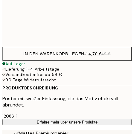
14,7
70x100 cm
Frame
options
IN DEN WARENKORB LEGEN
-
14,70 €
49 €
Auf Lager
Lieferung 1-4 Arbeitstage
Versandkostenfrei ab 59 €
90 Tage Widerrufsrecht
PRODUKTBESCHREIBUNG
Poster mit weißer Einfassung, die das Motiv effektvoll
abrundet.
12086-1
Erfahre mehr über unsere Produkte
Mattes Premiumpapier