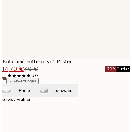
images
Botanical Pattern No1 Poster
14,70 €
49 €
-70%
Outlet
5.0
6
Bewertungen
Poster
Leinwand
Größe wählen