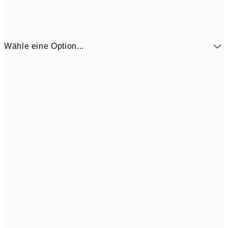
Wähle eine Option...
5,
30x40 cm
21,