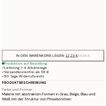
20,9
50x70 cm
41,
27,2
70x100 cm
54,
Frame
options
IN DEN WARENKORB LEGEN
-
12,23 €
24,45 €
Produktion auf Bestellung
Lieferung 1-4 Arbeitstage
Versandkostenfrei ab 59 €
90 Tage Widerrufsrecht
PRODUKTBESCHREIBUNG
Farbe und Formen
Malerei mit abstrakten Formen in Grau, Beige, Blau und
Weiß mit der Struktur von Pinselstrichen