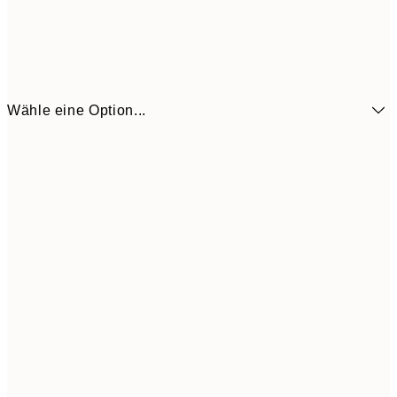
Wähle eine Option...
6,
21x30 cm