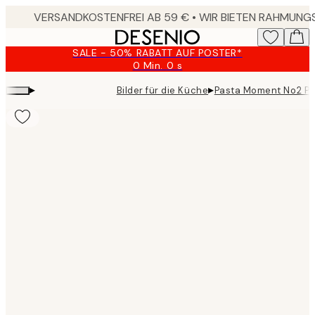
Skip
to
main
SALE - 50% RABATT AUF POSTER*
content.
0 Min.
0 s
Gültig
bis:
▸
▸
Bilder für die Küche
Pasta Moment No2 Po
2026-
08-
09
Product