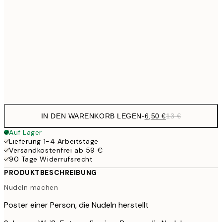
10,9
30x40 cm
21,
17,9
50x70 cm
35,
Frame
options
IN DEN WARENKORB LEGEN
-
6,50 €
13 €
Auf Lager
Lieferung 1-4 Arbeitstage
Versandkostenfrei ab 59 €
90 Tage Widerrufsrecht
PRODUKTBESCHREIBUNG
Nudeln machen
Poster einer Person, die Nudeln herstellt