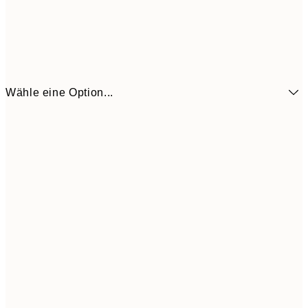
Wähle eine Option...
3,
13x18 cm