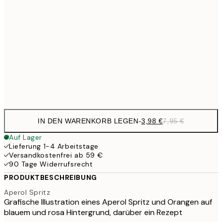
7,
6,
21x30 cm
10,9
30x40 cm
21,
Frame
options
IN DEN WARENKORB LEGEN
-
3,98 €
7,95 €
Auf Lager
Lieferung 1-4 Arbeitstage
Versandkostenfrei ab 59 €
90 Tage Widerrufsrecht
PRODUKTBESCHREIBUNG
Aperol Spritz
Grafische Illustration eines Aperol Spritz und Orangen auf
blauem und rosa Hintergrund, darüber ein Rezept