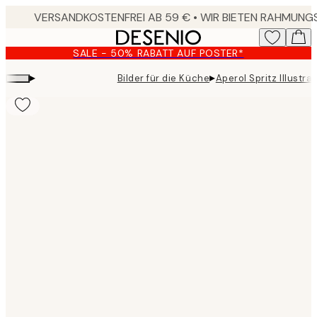
Skip
to
main
SALE - 50% RABATT AUF POSTER*
content.
▸
▸
Bilder für die Küche
Aperol Spritz Illustra
Product
images