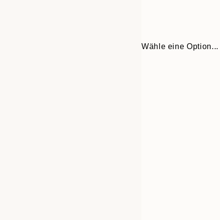
Wähle eine Option...
Frame
30x40 cm
options