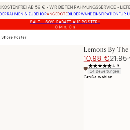
KOSTENFREI AB 59 € • WIR BIETEN RAHMUNGSSERVICE • LIE
DER
RAHMEN & ZUBEHÖR
ANGEBOTE
BILDERWÄNDE
INSPIRATION
FÜR 
SALE - 50% RABATT AUF POSTER*
0 Min.
0 s
Gültig
bis:
 Shore Poster
2026-
08-
Lemons By The 
09
10,98 €
21,95
4.9
14
Bewertungen
Größe wählen