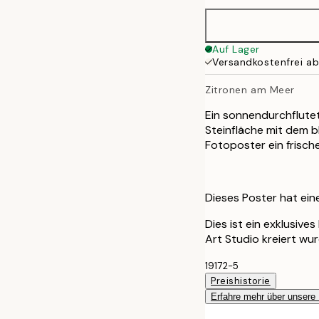
50x70 cm
Auf Lager
Versandkostenfrei a
Zitronen am Meer
Ein sonnendurchflutet
Steinfläche mit dem b
Fotoposter ein frisch
Dieses Poster hat ei
Dies ist ein exklusiv
Art Studio kreiert wur
19172-5
Preishistorie
Erfahre mehr über unsere