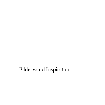
50%*
Blue Beach Wave Poster
Ab 6,50 €
13 €
Bilderwand Inspiration