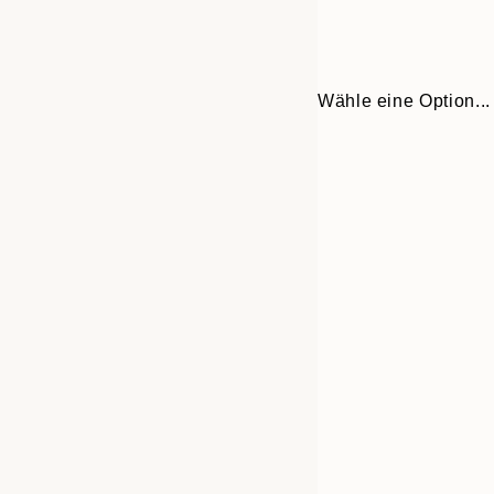
Wähle eine Option...
Frame
21x30 cm
options
30x40 cm