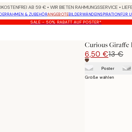
KOSTENFREI AB 59 € • WIR BIETEN RAHMUNGSSERVICE • LIE
DER
RAHMEN & ZUBEHÖR
ANGEBOTE
BILDERWÄNDE
INSPIRATION
FÜR 
SALE - 50% RABATT AUF POSTER*
Curious Giraffe 
6,50 €
13 €
Poster
Größe wählen