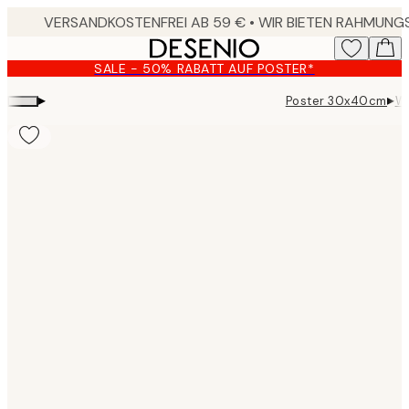
Skip
to
main
SALE - 50% RABATT AUF POSTER*
content.
▸
▸
Poster 30x40cm
Wi
Product
images