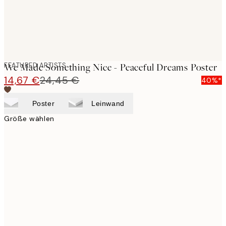
FEATURED ARTISTS
We Made Something Nice - Peaceful Dreams Poster
14,67 €
24,45 €
40%*
Poster
Leinwand
Größe wählen