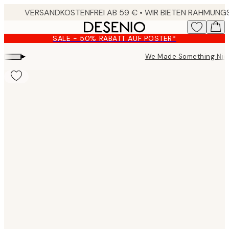
Skip
to
main
SALE - 50% RABATT AUF POSTER*
content.
▸
We Made Something Nic
Product
images