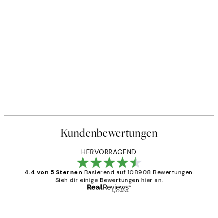
50%*
oster
Painted Blossom No1 Poster
Ab 12,23 €
24,45 €
Kundenbewertungen
HERVORRAGEND
4.4 von 5 Sternen
Basierend auf 108908 Bewertungen.
Sieh dir einige Bewertungen hier an.
Verifizierter Käufer
Kundenbewertungen