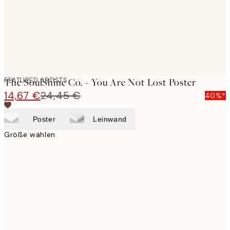
FEATURED ARTISTS
The SoulShine Co. - You Are Not Lost Poster
14,67 €
24,45 €
40%*
Poster
Leinwand
Größe wählen