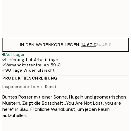
41,
Frame
options
IN DEN WARENKORB LEGEN
-
14,67 €
24,45 €
Auf Lager
Lieferung 1-4 Arbeitstage
Versandkostenfrei ab 59 €
90 Tage Widerrufsrecht
PRODUKTBESCHREIBUNG
Inspirierende, bunte Kunst
Buntes Poster mit einer Sonne, Hügeln und geometrischen
Mustern. Zeigt die Botschaft „You Are Not Lost, you are
here“ in Blau. Fröhliche Wandkunst, um jeden Raum
aufzuhellen.