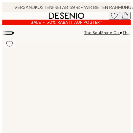
Skip
to
main
SALE - 50% RABATT AUF POSTER*
content.
▸
▸
The SoulShine Co.
The S
Product
images