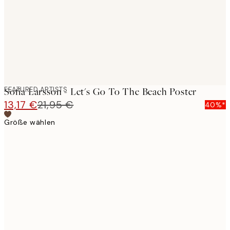
images
FEATURED ARTISTS
Sofia Larsson - Let's Go To The Beach Poster
13,17 €
21,95 €
40%*
Größe wählen