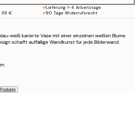
Lieferung 1-4 Arbeitstage
b 59 €
90 Tage Widerrufsrecht
 blau-weiß karierte Vase mit einer einzelnen weißen Blume
esign schafft auffällige Wandkunst für jede Bilderwand.
en
 Produkte