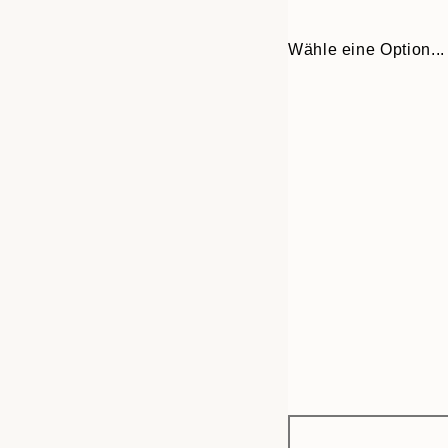
Wähle eine Option...
Frame
30x40 cm
options