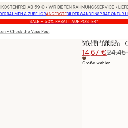
KOSTENFREI AB 59 € • WIR BIETEN RAHMUNGSSERVICE • LIE
DER
RAHMEN & ZUBEHÖR
ANGEBOTE
BILDERWÄNDE
INSPIRATION
FÜR 
SALE - 50% RABATT AUF POSTER*
ken - Check the Vase Poster
FEATURED ARTISTS
Merel Takken - 
14,67 €
24,45
Größe wählen