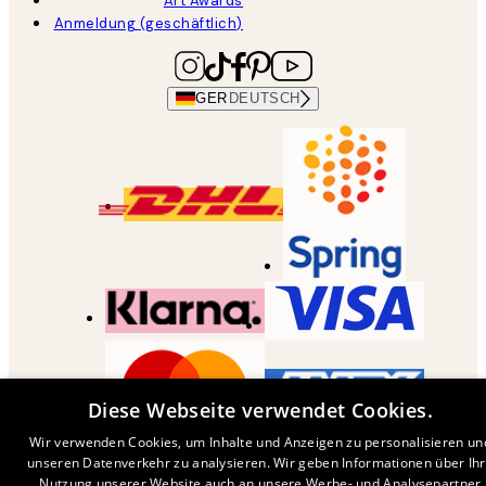
Art Awards
Anmeldung (geschäftlich)
GER
DEUTSCH
Diese Webseite verwendet Cookies.
Wir verwenden Cookies, um Inhalte und Anzeigen zu personalisieren un
COPYRIGHT ©
2026
,
DESENIO
AB
unseren Datenverkehr zu analysieren. Wir geben Informationen über Ih
Nutzung unserer Website auch an unsere Werbe- und Analysepartner