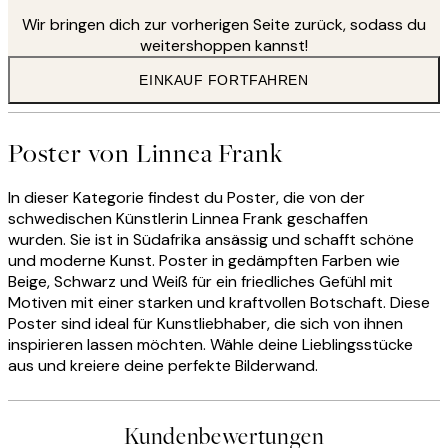
anspricht und den kreativen Prozess in Gang setzt. Es kann sich
Wir bringen dich zur vorherigen Seite zurück, sodass du
zum Beispiel um jemandes Augen oder Silhouette handeln. Ich
möchte eine Emotion vermitteln, und das ist mein
weitershoppen kannst!
Ausgangspunkt", erklärt sie.
EINKAUF FORTFAHREN
Zu Linneas kreativem Prozess gehört das Hinzufügen von
Schichten, Texturen, Licht und Farben, wodurch die
faszinierenden Kunstwerke entstehen, für die sie bekannt ist.
Poster von Linnea Frank
„Ich habe keine Regeln! Meine Inspiration kann von
offensichtlichen oder bizarren Orten kommen. Musik, Menschen
und Natur sind immer eine Quelle der Inspiration für mich. Ich
In dieser Kategorie findest du Poster, die von der
habe das Gefühl, dass meine Arbeit seit meinem Umzug erst so
schwedischen Künstlerin Linnea Frank geschaffen
richtig aufgeblüht ist, vor allem, weil ich mich überall in diesem
wurden. Sie ist in Südafrika ansässig und schafft schöne
Land inspiriert fühle."
und moderne Kunst. Poster in gedämpften Farben wie
Beige, Schwarz und Weiß für ein friedliches Gefühl mit
Motiven mit einer starken und kraftvollen Botschaft. Diese
Poster sind ideal für Kunstliebhaber, die sich von ihnen
inspirieren lassen möchten. Wähle deine Lieblingsstücke
aus und kreiere deine perfekte Bilderwand.
Kundenbewertungen