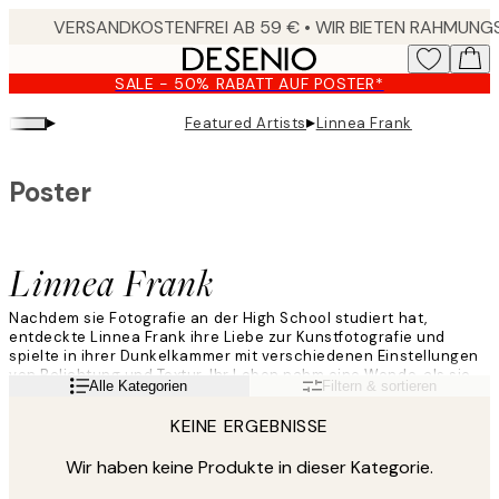
Skip
to
main
SALE - 50% RABATT AUF POSTER*
content.
▸
▸
Featured Artists
Linnea Frank
Poster
Linnea Frank
Nachdem sie Fotografie an der High School studiert hat,
entdeckte Linnea Frank ihre Liebe zur Kunstfotografie und
spielte in ihrer Dunkelkammer mit verschiedenen Einstellungen
von Belichtung und Textur. Ihr Leben nahm eine Wende, als sie
Weiterlesen
Alle Kategorien
Filtern & sortieren
ihre Sachen zusammenpackte und nach Kapstadt zog. Dadurch
ließ sie ihren Job als Assistenzfotografin und später in ihrem
KEINE ERGEBNISSE
eigenen Studio, in welchem sie hauptsächlich Mode- und
Beauty-Shootings machte, hinter sich.
Wir haben keine Produkte in dieser Kategorie.
„Meine Arbeit beginnt immer mit einem Element, das mich