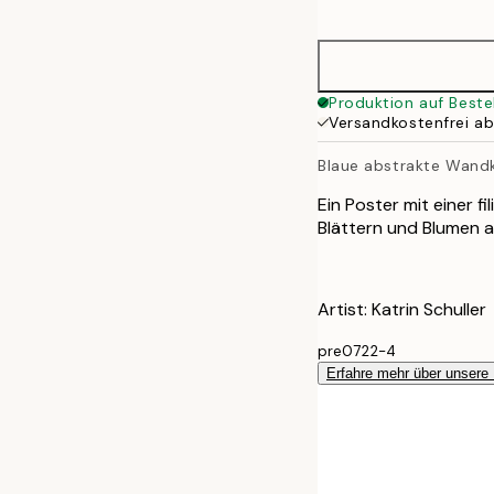
options
30x40 cm
40x50 cm
Produktion auf Beste
Versandkostenfrei a
50x70 cm
Blaue abstrakte Wand
70x100 cm
Ein Poster mit einer 
Blättern und Blumen a
Artist: Katrin Schuller
pre0722-4
Erfahre mehr über unsere