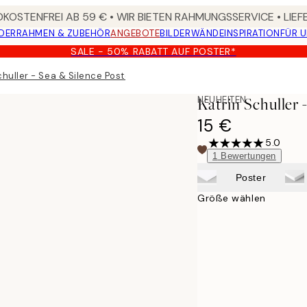
KOSTENFREI AB 59 € • WIR BIETEN RAHMUNGSSERVICE • LIE
DER
RAHMEN & ZUBEHÖR
ANGEBOTE
BILDERWÄNDE
INSPIRATION
FÜR 
SALE - 50% RABATT AUF POSTER*
chuller - Sea & Silence Poster
NEUHEITEN
Katrin Schuller 
15 €
5.0
1
Bewertungen
Poster
Größe wählen