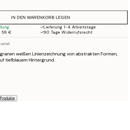
24,45 €
IN DEN WARENKORB LEGEN
30,45 €
llung
Lieferung 1-4 Arbeitstage
b 59 €
90 Tage Widerrufsrecht
41,95 €
kunst
54,45 €
filigranen weißen Linienzeichnung von abstrakten Formen,
uf tiefblauem Hintergrund.
 Produkte