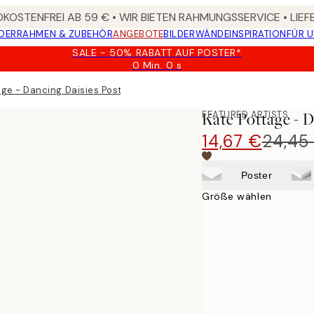
KOSTENFREI AB 59 € • WIR BIETEN RAHMUNGSSERVICE • LIE
DER
RAHMEN & ZUBEHÖR
ANGEBOTE
BILDERWÄNDE
INSPIRATION
FÜR 
SALE - 50% RABATT AUF POSTER*
0 Min.
0 s
Gültig
bis:
age - Dancing Daisies Poster
2026-
08-
FEATURED ARTISTS
Kate Pottage - D
09
14,67 €
24,45
Poster
Größe wählen