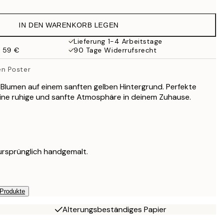
25,17 €
41,95 €
IN DEN WARENKORB LEGEN
32,67 €
54,45 €
Lieferung 1-4 Arbeitstage
b 59 €
90 Tage Widerrufsrecht
n Poster
 Blumen auf einem sanften gelben Hintergrund. Perfekte
ine ruhige und sanfte Atmosphäre in deinem Zuhause.
ursprünglich handgemalt.
 Produkte
Alterungsbeständiges Papier