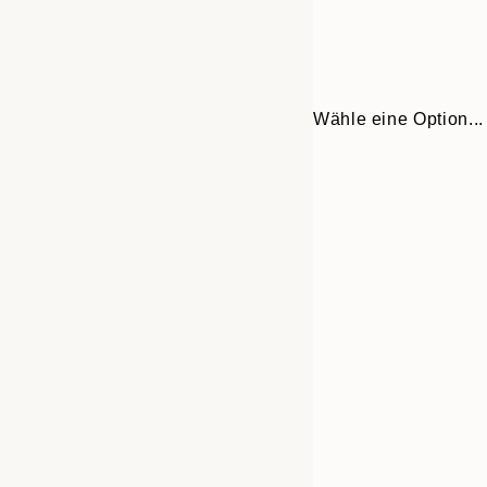
Wähle eine Option...
Frame
30x40 cm
options