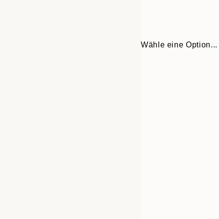
Wähle eine Option...
Frame
30x40 cm
options