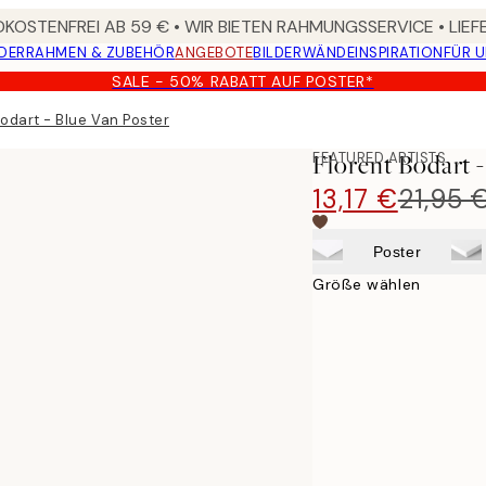
KOSTENFREI AB 59 € • WIR BIETEN RAHMUNGSSERVICE • LIE
DER
RAHMEN & ZUBEHÖR
ANGEBOTE
BILDERWÄNDE
INSPIRATION
FÜR 
SALE - 50% RABATT AUF POSTER*
Bodart - Blue Van Poster
FEATURED ARTISTS
Florent Bodart -
13,17 €
21,95 
Poster
Größe wählen