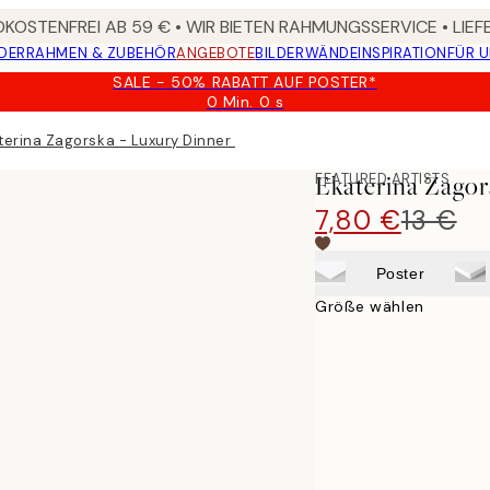
KOSTENFREI AB 59 € • WIR BIETEN RAHMUNGSSERVICE • LIE
DER
RAHMEN & ZUBEHÖR
ANGEBOTE
BILDERWÄNDE
INSPIRATION
FÜR 
SALE - 50% RABATT AUF POSTER*
0 Min.
0 s
Gültig
bis:
terina Zagorska - Luxury Dinner Poster
2026-
08-
FEATURED ARTISTS
Ekaterina Zagor
09
7,80 €
13 €
Poster
Größe wählen