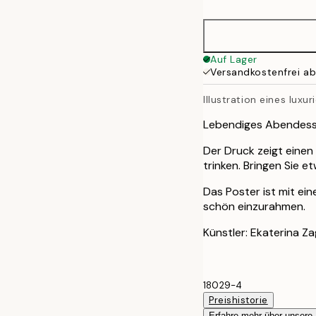
30x40 cm
50x70 cm
Auf Lager
Versandkostenfrei a
Illustration eines lux
Lebendiges Abendesse
Der Druck zeigt einen
trinken. Bringen Sie e
Das Poster ist mit e
schön einzurahmen.
Künstler: Ekaterina Z
18029-4
Preishistorie
Erfahre mehr über unsere