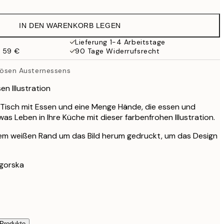
13,17 €
21,95 €
IN DEN WARENKORB LEGEN
21,57 €
35,95 €
Lieferung 1-4 Arbeitstage
b 59 €
90 Tage Widerrufsrecht
uriösen Austernessens
n Illustration
 Tisch mit Essen und eine Menge Hände, die essen und
twas Leben in Ihre Küche mit dieser farbenfrohen Illustration.
inem weißen Rand um das Bild herum gedruckt, um das Design
agorska
 Produkte