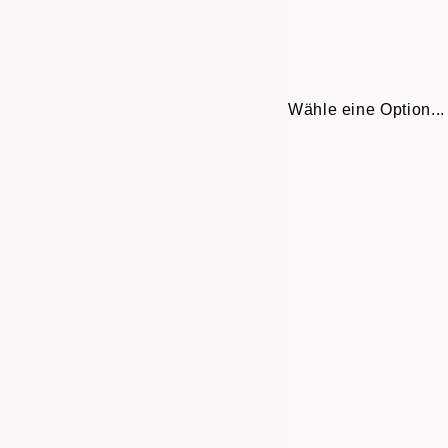
Wähle eine Option...
Frame
21x30 cm
options