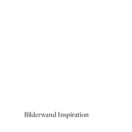
50%*
Sardines de la Mer Poster
Ab 3,98 €
7,95 €
Bilderwand Inspiration