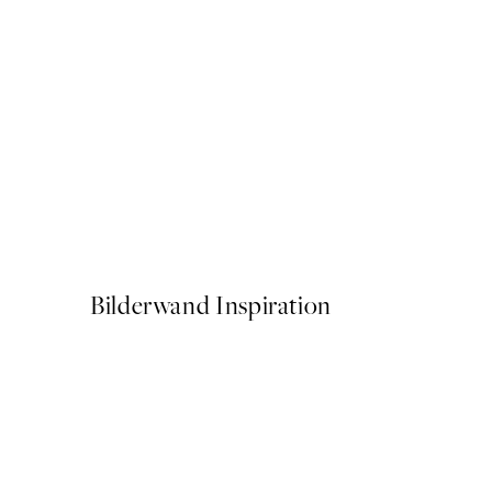
50%*
Rose Skirt Poster
Ab 3,98 €
7,95 €
Bilderwand Inspiration