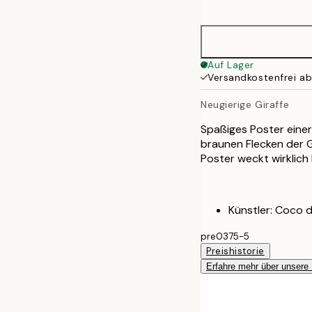
options
50x70 cm
Auf Lager
Versandkostenfrei a
Neugierige Giraffe
Spaßiges Poster einer
braunen Flecken der G
Poster weckt wirklich
Künstler: Coco d
pre0375-5
Preishistorie
Erfahre mehr über unsere