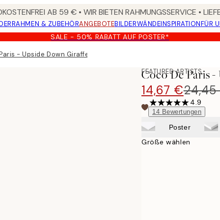
KOSTENFREI AB 59 € • WIR BIETEN RAHMUNGSSERVICE • LIE
DER
RAHMEN & ZUBEHÖR
ANGEBOTE
BILDERWÄNDE
INSPIRATION
FÜR 
SALE - 50% RABATT AUF POSTER*
Paris - Upside Down Giraffe Poster
FEATURED ARTISTS
Coco De Paris -
14,67 €
24,45
4.9
14
Bewertungen
Poster
Größe wählen