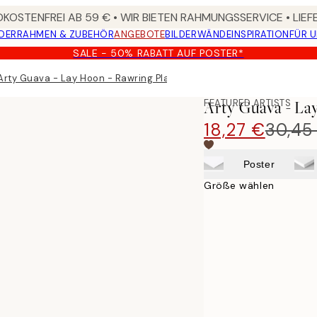
KOSTENFREI AB 59 € • WIR BIETEN RAHMUNGSSERVICE • LIE
DER
RAHMEN & ZUBEHÖR
ANGEBOTE
BILDERWÄNDE
INSPIRATION
FÜR 
SALE - 50% RABATT AUF POSTER*
Arty Guava - Lay Hoon - Rawring Playmates Poster
FEATURED ARTISTS
Arty Guava - La
18,27 €
30,45
Poster
Größe wählen