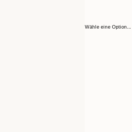
Wähle eine Option...
Frame
50x50 cm
options