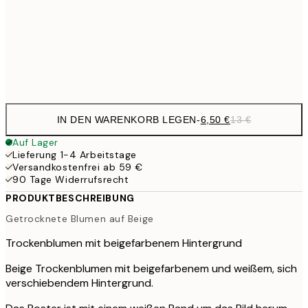
17,9
50x70 cm
35,
Frame
options
IN DEN WARENKORB LEGEN
-
6,50 €
13 €
Auf Lager
Lieferung 1-4 Arbeitstage
Versandkostenfrei ab 59 €
90 Tage Widerrufsrecht
PRODUKTBESCHREIBUNG
Getrocknete Blumen auf Beige
Trockenblumen mit beigefarbenem Hintergrund
Beige Trockenblumen mit beigefarbenem und weißem, sich
verschiebendem Hintergrund.