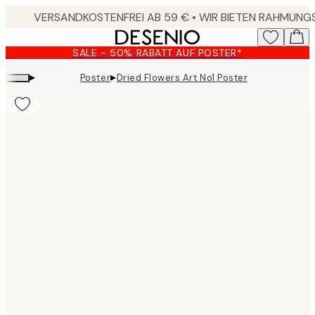
Skip
to
main
SALE - 50% RABATT AUF POSTER*
content.
▸
▸
Poster
Dried Flowers Art No1 Poster
Product
images