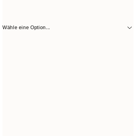
Wähle eine Option...
5,
30x40 cm
21,