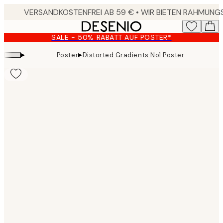
Skip
to
main
SALE - 50% RABATT AUF POSTER*
content.
▸
▸
Poster
Distorted Gradients No1 Poster
Product
images