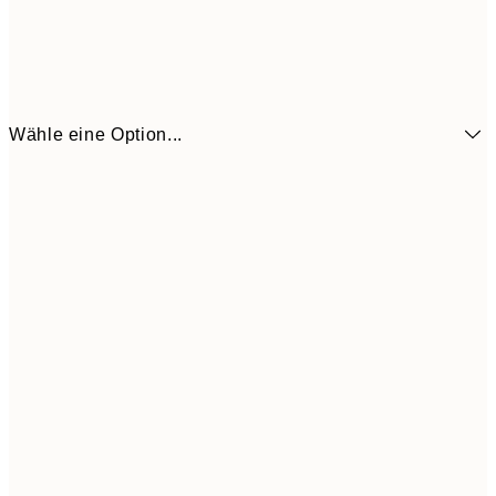
Wähle eine Option...
14,7
70x100 cm