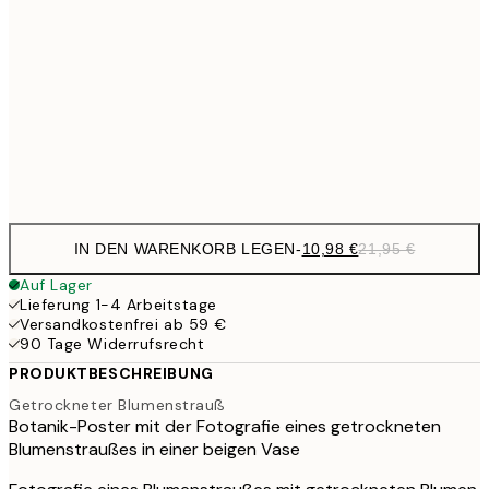
10,9
30x40 cm
21,
17,9
50x70 cm
35,
Frame
options
IN DEN WARENKORB LEGEN
-
10,98 €
21,95 €
Auf Lager
Lieferung 1-4 Arbeitstage
Versandkostenfrei ab 59 €
90 Tage Widerrufsrecht
PRODUKTBESCHREIBUNG
Getrockneter Blumenstrauß
Botanik-Poster mit der Fotografie eines getrockneten
Blumenstraußes in einer beigen Vase