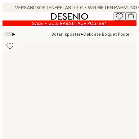
Skip
to
main
SALE - 50% RABATT AUF POSTER*
content.
▸
▸
Botanikposter
Delicate Boquet Poster
Product
images