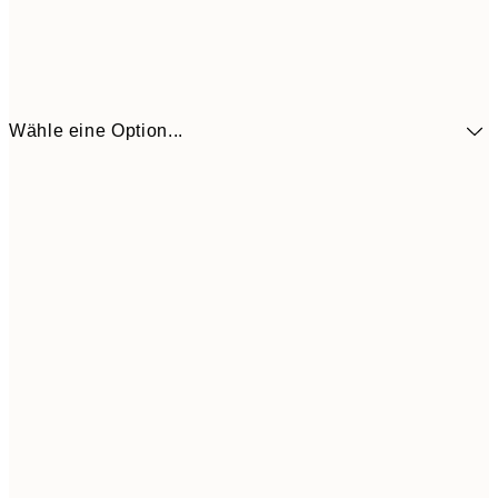
Wähle eine Option...
6,
21x30 cm