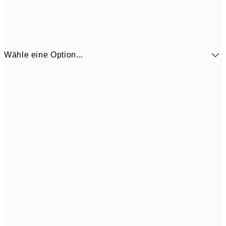
Wähle eine Option...
10,9
30x40 cm
21,