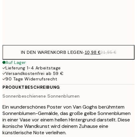
17,9
50x70 cm
35,
Frame
options
IN DEN WARENKORB LEGEN
-
10,98 €
21,95 €
Auf Lager
Lieferung 1-4 Arbeitstage
Versandkostenfrei ab 59 €
90 Tage Widerrufsrecht
PRODUKTBESCHREIBUNG
Sonnenbeschienene Sonnenblumen
Ein wunderschönes Poster von Van Goghs berühmtem
Sonnenblumen-Gemälde, das große gelbe Sonnenblumen
in einer Vase vor einem hellen Hintergrund darstellt. Diese
ikonische Wandkunst wird deinem Zuhause eine
künstlerische Note verleihen.