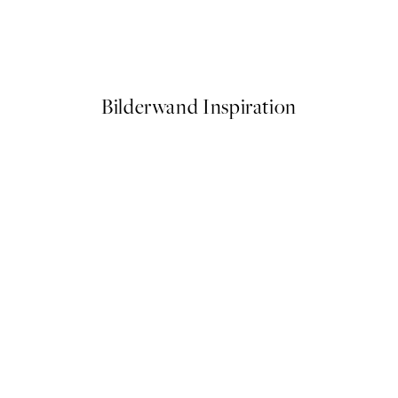
t Poster
Van Gogh - The Starry Night
Ab 6,50 €
13 €
Bilderwand Inspiration