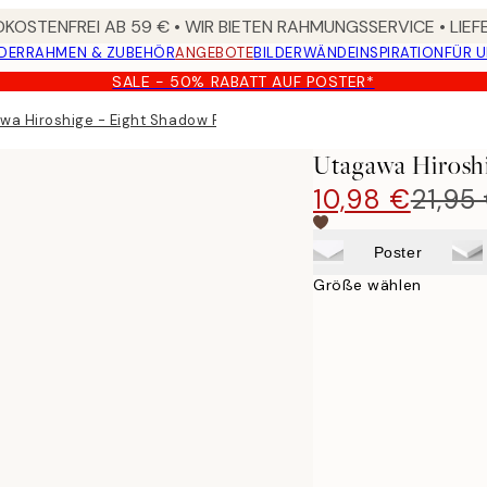
KOSTENFREI AB 59 € • WIR BIETEN RAHMUNGSSERVICE • LIE
DER
RAHMEN & ZUBEHÖR
ANGEBOTE
BILDERWÄNDE
INSPIRATION
FÜR 
SALE - 50% RABATT AUF POSTER*
wa Hiroshige - Eight Shadow Figures Poster
Utagawa Hiroshi
10,98 €
21,95
Poster
Größe wählen