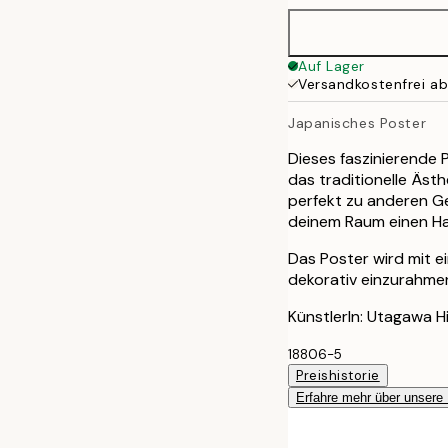
Auf Lager
Versandkostenfrei a
Japanisches Poster
Dieses faszinierende 
das traditionelle Äst
perfekt zu anderen Ge
deinem Raum einen Hau
Das Poster wird mit 
dekorativ einzurahme
KünstlerIn: Utagawa H
18806-5
Preishistorie
Erfahre mehr über unsere