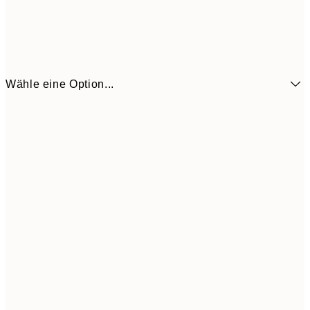
Wähle eine Option...
16,3
70x100 cm
54,