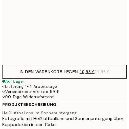
27,
17,9
50x70 cm
35,
24,5
70x100 cm
Frame
options
IN DEN WARENKORB LEGEN
-
10,98 €
21,95 €
Auf Lager
Lieferung 1-4 Arbeitstage
Versandkostenfrei ab 59 €
90 Tage Widerrufsrecht
PRODUKTBESCHREIBUNG
Heißluftballons im Sonnenuntergang
Fotografie mit Heißluftballons und Sonnenuntergang über
Kappadokien in der Türkei