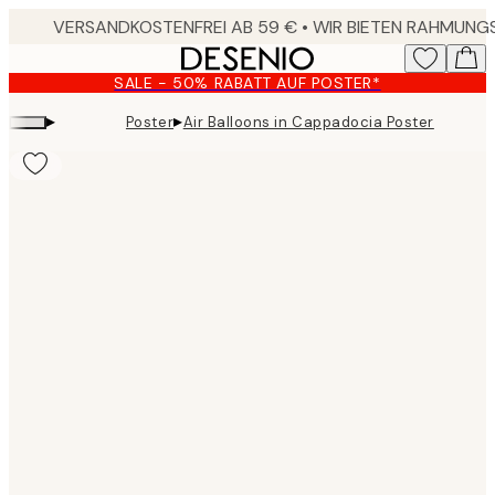
Skip
to
main
SALE - 50% RABATT AUF POSTER*
content.
▸
▸
Poster
Air Balloons in Cappadocia Poster
Product
images