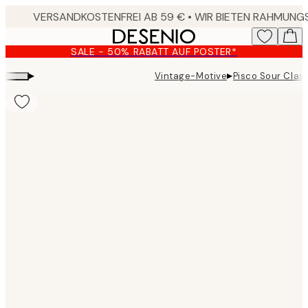
Skip
to
main
SALE - 50% RABATT AUF POSTER*
content.
▸
▸
Vintage-Motive
Pisco Sour Clas
Product
images