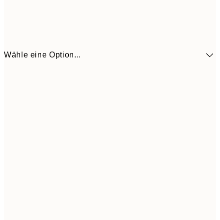
Wähle eine Option...
41,3
30x40 cm