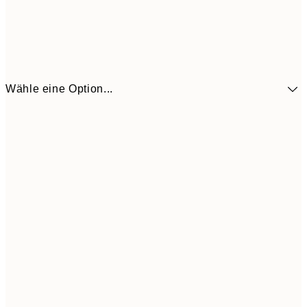
Wähle eine Option...
41,3
30x40 cm