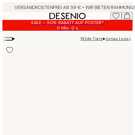
Skip
to
main
SALE - 50% RABATT AUF POSTER*
content.
0 Min.
0 s
Gültig
bis:
▸
▸
Wilde Tiere
Jonas Loose -
2026-
08-
10
Product