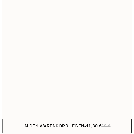
69,3
50x70 cm
Kein Rahmen
IN DEN WARENKORB LEGEN
-
41,30 €
59 €