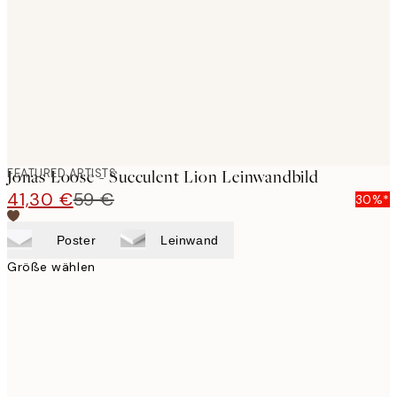
images
FEATURED ARTISTS
Jonas Loose - Succulent Lion Leinwandbild
41,30 €
59 €
30%*
Poster
Leinwand
Größe wählen