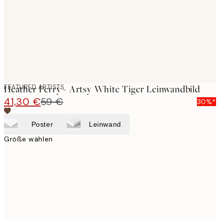
FEATURED ARTISTS
Heather Perry - Artsy White Tiger Leinwandbild
41,30 €
59 €
30%*
Poster
Leinwand
Größe wählen