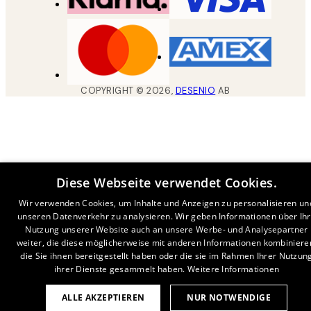
COPYRIGHT ©
2026
,
DESENIO
AB
Diese Webseite verwendet Cookies.
Wir verwenden Cookies, um Inhalte und Anzeigen zu personalisieren un
unseren Datenverkehr zu analysieren. Wir geben Informationen über Ih
Nutzung unserer Website auch an unsere Werbe- und Analysepartner
weiter, die diese möglicherweise mit anderen Informationen kombiniere
die Sie ihnen bereitgestellt haben oder die sie im Rahmen Ihrer Nutzun
ihrer Dienste gesammelt haben.
Weitere Informationen
ALLE AKZEPTIEREN
NUR NOTWENDIGE