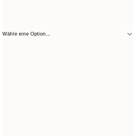
Wähle eine Option...
41,3
30x40 cm