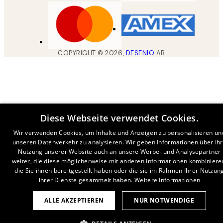
COPYRIGHT ©
2026
,
DESENIO
AB
Diese Webseite verwendet Cookies.
Wir verwenden Cookies, um Inhalte und Anzeigen zu personalisieren un
unseren Datenverkehr zu analysieren. Wir geben Informationen über Ih
Nutzung unserer Website auch an unsere Werbe- und Analysepartner
weiter, die diese möglicherweise mit anderen Informationen kombiniere
die Sie ihnen bereitgestellt haben oder die sie im Rahmen Ihrer Nutzun
ihrer Dienste gesammelt haben.
Weitere Informationen
ALLE AKZEPTIEREN
NUR NOTWENDIGE