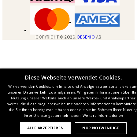
COPYRIGHT ©
2026
,
DESENIO
AB
Diese Webseite verwendet Cookies.
Wir verwenden Cookies, um Inhalte und Anzeigen zu personalisieren un
unseren Datenverkehr zu analysieren. Wir geben Informationen über Ih
Nutzung unserer Website auch an unsere Werbe- und Analysepartner
weiter, die diese möglicherweise mit anderen Informationen kombiniere
die Sie ihnen bereitgestellt haben oder die sie im Rahmen Ihrer Nutzun
ihrer Dienste gesammelt haben.
Weitere Informationen
ALLE AKZEPTIEREN
NUR NOTWENDIGE