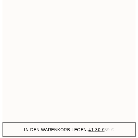
69,3
50x70 cm
Kein Rahmen
IN DEN WARENKORB LEGEN
-
41,30 €
59 €