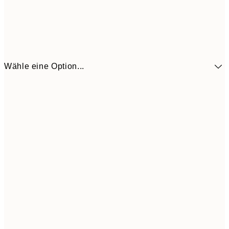
Wähle eine Option...
41,3
30x40 cm