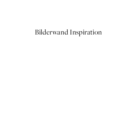
g Flowers Poster
Lemons In Sunlight Poster
Ab 6,50 €
13 €
Bilderwand Inspiration