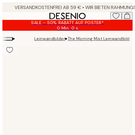
Skip
to
main
SALE - 50% RABATT AUF POSTER*
content.
0 Min.
0 s
Gültig
bis:
▸
▸
Leinwandbilder
The Morning Mist Leinwandbild
2026-
08-
10
Product