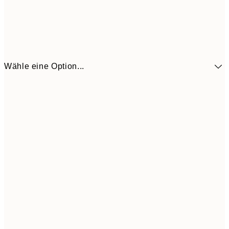
Wähle eine Option...
41,3
30x40 cm