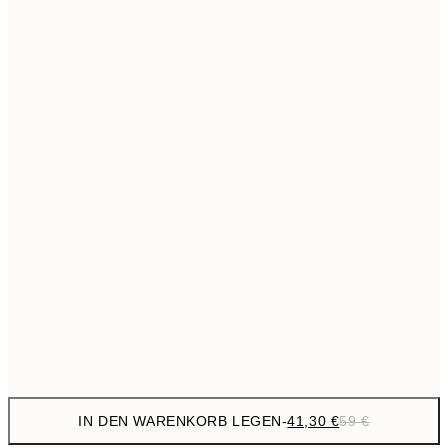
69,3
50x70 cm
Kein Rahmen
IN DEN WARENKORB LEGEN
-
41,30 €
59 €