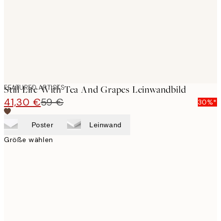
FEATURED ARTISTS
Still Life With Tea And Grapes Leinwandbild
41,30 €
59 €
30%*
Poster
Leinwand
Größe wählen