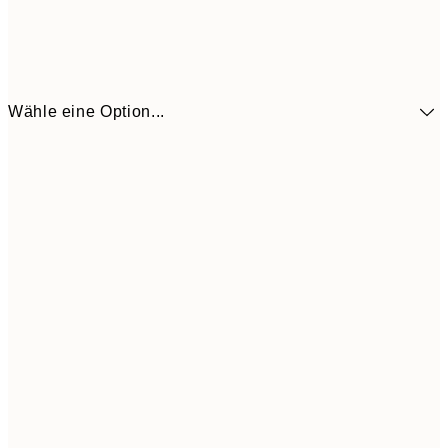
Wähle eine Option...
41,3
30x40 cm