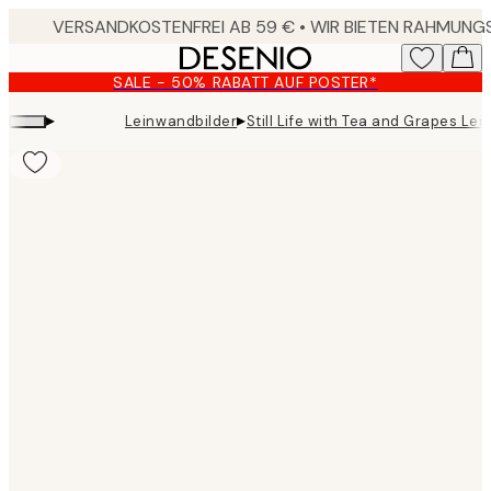
Skip
to
main
SALE - 50% RABATT AUF POSTER*
content.
▸
▸
Leinwandbilder
Still Life with Tea and Grapes Le
Product
images