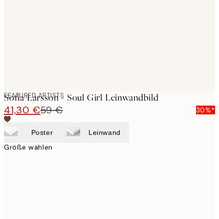
images
FEATURED ARTISTS
Sofia Larsson - Soul Girl Leinwandbild
41,30 €
59 €
30%*
Poster
Leinwand
Größe wählen