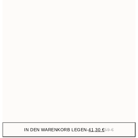
69,3
50x70 cm
Kein Rahmen
IN DEN WARENKORB LEGEN
-
41,30 €
59 €