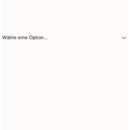
Wähle eine Option...
41,3
30x40 cm