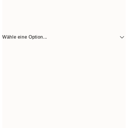
Wähle eine Option...
41,3
30x40 cm