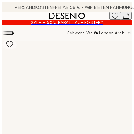
Skip
to
main
SALE - 50% RABATT AUF POSTER*
content.
▸
▸
Schwarz-Weiß
London Arch Lei
Product
images