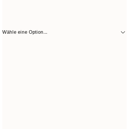
Wähle eine Option...
41,3
30x40 cm