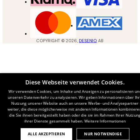
COPYRIGHT ©
2026
,
DESENIO
AB
Diese Webseite verwendet Cookies.
Wir verwenden Cookies, um Inhalte und Anzeigen zu personalisieren un
unseren Datenverkehr zu analysieren. Wir geben Informationen über Ih
Nutzung unserer Website auch an unsere Werbe- und Analysepartner
weiter, die diese möglicherweise mit anderen Informationen kombiniere
die Sie ihnen bereitgestellt haben oder die sie im Rahmen Ihrer Nutzun
ihrer Dienste gesammelt haben.
Weitere Informationen
ALLE AKZEPTIEREN
NUR NOTWENDIGE