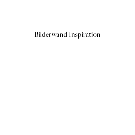
g Flowers Poster
Studio Vreeken - Cheers Post
Ab 14,67 €
24,45 €
Bilderwand Inspiration