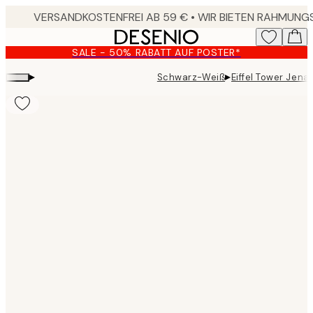
Skip
to
main
SALE - 50% RABATT AUF POSTER*
content.
▸
▸
Schwarz-Weiß
Eiffel Tower Jena
Product
images