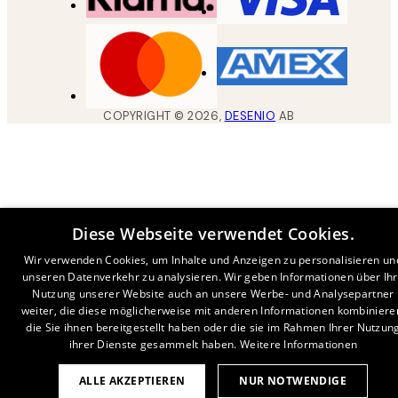
COPYRIGHT ©
2026
,
DESENIO
AB
Diese Webseite verwendet Cookies.
Wir verwenden Cookies, um Inhalte und Anzeigen zu personalisieren un
unseren Datenverkehr zu analysieren. Wir geben Informationen über Ih
Nutzung unserer Website auch an unsere Werbe- und Analysepartner
weiter, die diese möglicherweise mit anderen Informationen kombiniere
die Sie ihnen bereitgestellt haben oder die sie im Rahmen Ihrer Nutzun
ihrer Dienste gesammelt haben.
Weitere Informationen
ALLE AKZEPTIEREN
NUR NOTWENDIGE