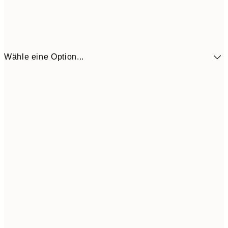
Wähle eine Option...
41,3
30x40 cm