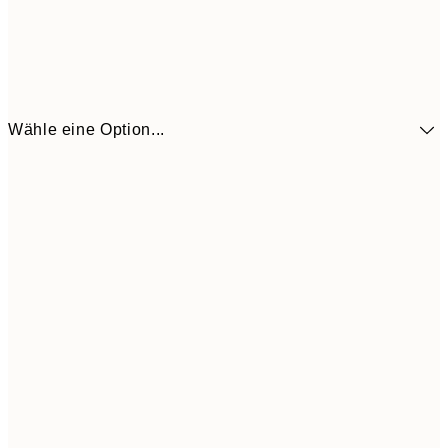
Wähle eine Option...
41,3
30x40 cm