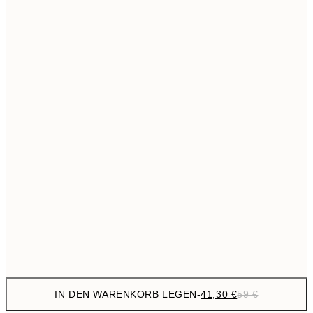
69,3
50x70 cm
Kein Rahmen
IN DEN WARENKORB LEGEN
-
41,30 €
59 €