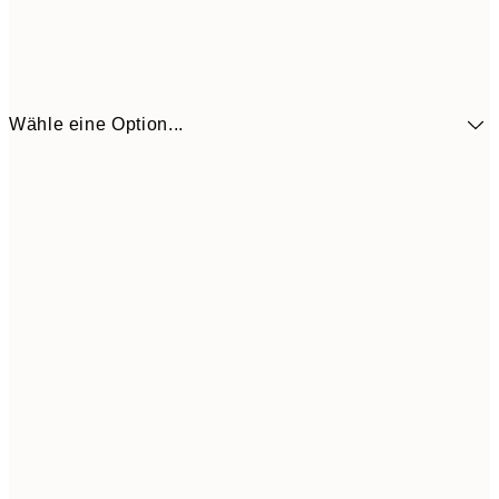
Wähle eine Option...
41,3
30x40 cm